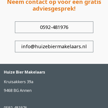
Neem contact op voor een gratis
adviesgesprek!
0592-481976
info@huizebiermakelaars.nl
Huize Bier Makelaars
Kruisakkers 39a
9468 BG Annen
0592-481976