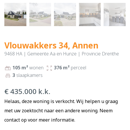
Vlouwakkers 34, Annen
9468 HA | Gemeente Aa en Hunze | Provincie Drenthe
105 m²
wonen
376 m²
perceel
gite
zoom_out_map
3
slaapkamers
single_bed
€ 435.000 k.k.
Helaas, deze woning is verkocht. Wij helpen u graag
met uw zoektocht naar een andere woning. Neem
contact
op voor meer informatie.