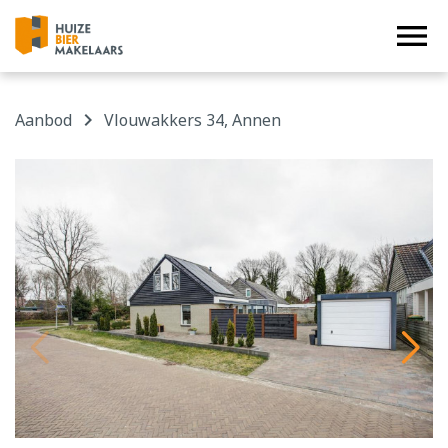


menu
navigate_next
Aanbod
Vlouwakkers 34, Annen