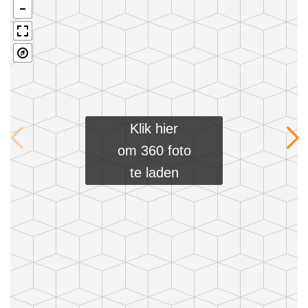
en schuifpui naar de overkapping; half open moderne
keuken (2016, ca. 6 m²) voorzien van vaatwasser,
koelkast, combimagnetron, 5-pits kookplaat en
afzuigkap; slaapkamer (ca. 12 m²) met laminaat en
aansluitende moderne badkamer voorzien van douche,
toilet, wastafelmeubel en mechanische ventilatie.
Klik hier
Verdieping: overloop met laminaat; 2 slaapkamers met
om 360 foto
laminaat, knieschotten en 1 met berging; moderne 2e
te laden
badkamer voorzien van douche, toilet, wastafelmeubel
en mechanische ventilatie..
Info: perceeloppervlakte 376 m², inhoud woning ca. 373
m³, woonoppervlakte ca. 105 m², bouwjaar 1992,
energielabel B.