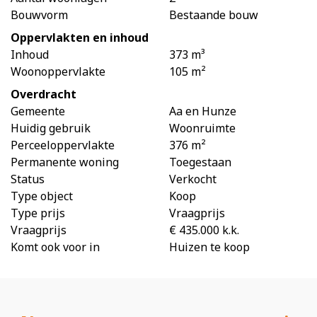
Bouwvorm
Bestaande bouw
Oppervlakten en inhoud
Inhoud
373 m³
Woonoppervlakte
105 m²
Overdracht
Gemeente
Aa en Hunze
Huidig gebruik
Woonruimte
Perceeloppervlakte
376 m²
Permanente woning
Toegestaan
Status
Verkocht
Type object
Koop
Type prijs
Vraagprijs
Vraagprijs
€ 435.000 k.k.
Komt ook voor in
Huizen te koop