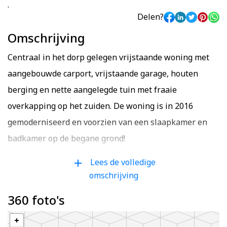
.
Delen?
Omschrijving
Centraal in het dorp gelegen vrijstaande woning met
aangebouwde carport, vrijstaande garage, houten
berging en nette aangelegde tuin met fraaie
overkapping op het zuiden. De woning is in 2016
gemoderniseerd en voorzien van een slaapkamer en
badkamer op de begane grond!
Lees de volledige
add
Begane grond: entree/hal met plavuizen en
omschrijving
vloerverwarming, trapopgang en modern toilet;
360 foto's
bijkeuken met zijdeur en combiketel; tuingerichte
woonkamer (ca. 38 m²) met plavuizen, vloerverwarming