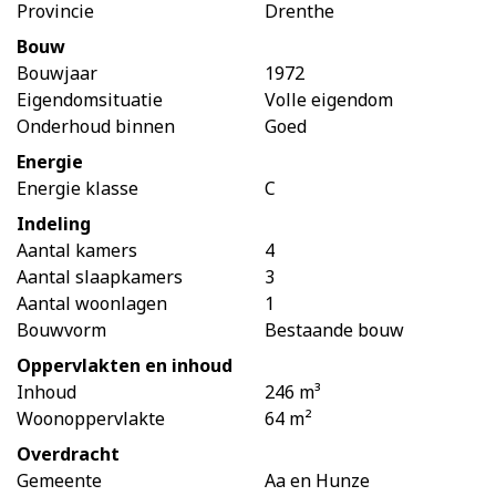
Provincie
Drenthe
Bouw
Voor diegene die permanent willen genieten van de
Bouwjaar
1972
natuur in het mooie Drenthe is deze goed onderhouden
Eigendomsituatie
Volle eigendom
Onderhoud binnen
Goed
bungalow een buitenkans.
Energie
Energie klasse
C
Indeling
Aantal kamers
4
Aantal slaapkamers
3
Aantal woonlagen
1
Bouwvorm
Bestaande bouw
Oppervlakten en inhoud
Inhoud
246 m³
Woonoppervlakte
64 m²
Overdracht
Gemeente
Aa en Hunze