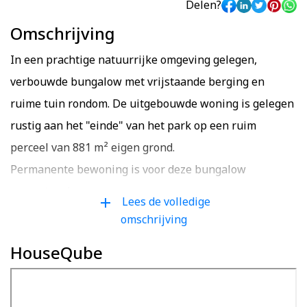
Delen?
Omschrijving
In een prachtige natuurrijke omgeving gelegen,
verbouwde bungalow met vrijstaande berging en
ruime tuin rondom. De uitgebouwde woning is gelegen
rustig aan het "einde" van het park op een ruim
perceel van 881 m² eigen grond.
Permanente bewoning is voor deze bungalow
toegestaan!
Lees de volledige
add
omschrijving
De woning ligt op het rustige bungalowpark "De
HouseQube
Eexterkoele" nabij landerijen, bos, heidevelden en
fraaie wandel- en fietspaden. De ligging is centraal ten
opzichte van uitvalswegen richting Zuidlaren,