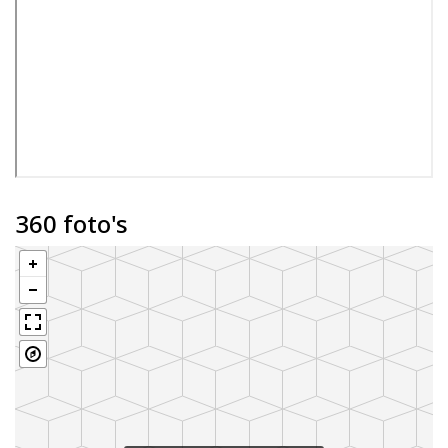
Groningen en Assen. Een ideale plek om rustig te
wonen.
Begane grond: entree/hal met plavuizen; toilet;
badkamer met douche en wastafel; 3 slaapkamers;
woonkamer (17 m²) met plavuizen, gashaard en
tuindeuren; half open keuken (10 m²) voorzien van 4-
360 foto's
pits kookplaat en afzuigkap.
Buitenom te bereiken inpandige berging met
wasmachineaansluiting en combiketel.
info:
-gerenoveerd en uitgebouwd rond 1999;
-Energielabel C;