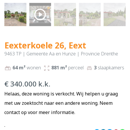
play_circle_outline
Eexterkoele 26, Eext
9463 TP | Gemeente Aa en Hunze | Provincie Drenthe
64 m²
wonen
881 m²
perceel
3
slaapkamers
gite
zoom_out_map
single_bed
€ 340.000 k.k.
Helaas, deze woning is verkocht. Wij helpen u graag
met uw zoektocht naar een andere woning. Neem
contact
op voor meer informatie.
.