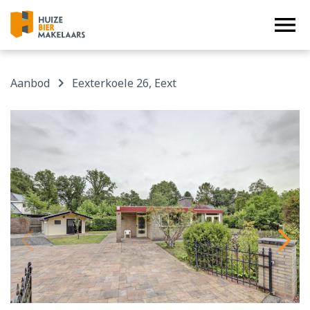


menu
navigate_next
Aanbod
Eexterkoele 26, Eext